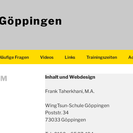
 Göppingen
Häufige Fragen
Videos
Links
Trainingszeiten
Ad
UM
Inhalt und Webdesign
Frank Taherkhani, M.A.
WingTsun-Schule Göppingen
Poststr. 34
73033 Göppingen