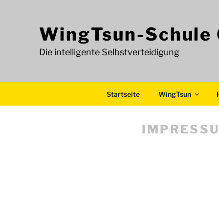
Zum
Inhalt
WingTsun-Schule
springen
Die intelligente Selbstverteidigung
Startseite
WingTsun
IMPRESS